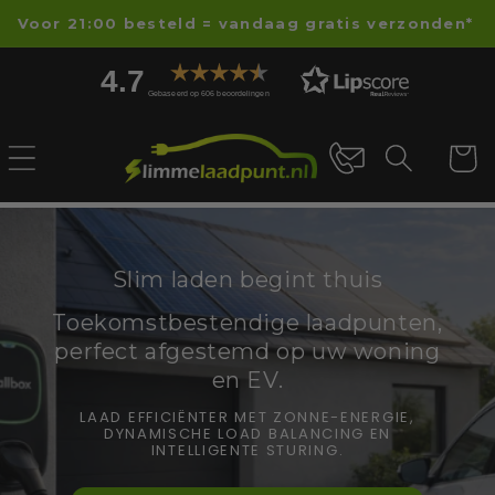
Meteen
Voor 21:00 besteld = vandaag gratis verzonden*
naar de
content
4.7
Gebaseerd op 606 beoordelingen
Winkelwa
Slim laden begint thuis
Toekomstbestendige laadpunten,
perfect afgestemd op uw woning
en EV.
LAAD EFFICIËNTER MET ZONNE-ENERGIE,
DYNAMISCHE LOAD BALANCING EN
INTELLIGENTE STURING.