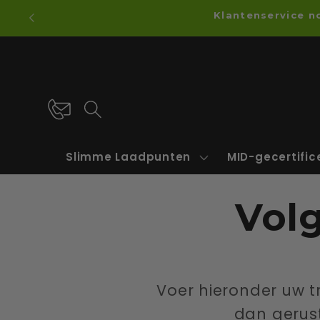
Meteen
Klantenservice n
naar de
content
Slimme Laadpunten
MID-gecertifi
Vol
Voer hieronder uw 
dan gerus