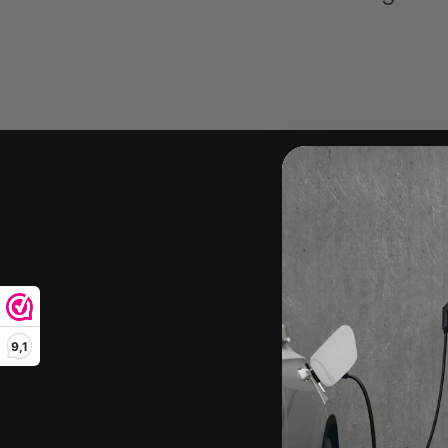
Abo
Wees als eer
9,1