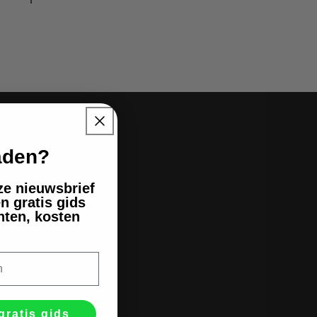
ails
laden?
en exclusieve
nze nieuwsbrief
n gratis gids
nten, kosten
gratis gids