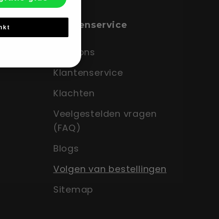
Klantenservice
nkt
den
Over ons
Klantenservice
Klachten
Veelgestelden vragen
(FAQ)
Blogs
Volgen van bestellingen
Sitemap