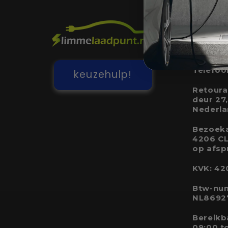
Contac
E-mail:
Telefoo
keuzehulp!
Retourad
deur 27
Nederl
Bezoeka
4206 CL
op afsp
KVK: 42
Btw-nu
NL8692
Bereikb
09:00 t