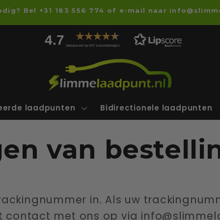
odig? Bel +31 183 556 774 of e-mail naar info@slimm
4.7
Gebaseerd op 607 beoordelingen
ceerde laadpunten
Bidirectionele laadpunten
gen van bestelli
trackingnummer in. Als uw trackingnumm
t contact met ons op via info@slimmel