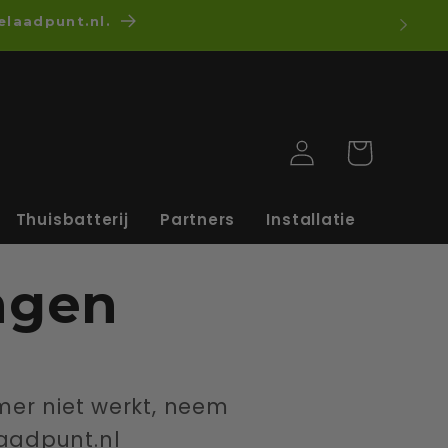
elaadpunt.nl.
Inloggen
Winkelwagen
Thuisbatterij
Partners
Installatie
ngen
er niet werkt, neem
aadpunt.nl