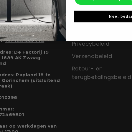
t
Ons Beleid
Nee, beda
 info@slimmelaadpunt.nl
Algemene voorwaar
n:
+31 183 556 774
Privacybeleid
res: De Factorij 19
Verzendbeleid
, 1689 AK Zwaag,
and
Retour- en
dres: Papland 18 te
terugbetalingsbeleid
 Gorinchem (uitsluitend
raak)
010296
mmer:
72469B01
aar op werkdagen van
ot 17:00