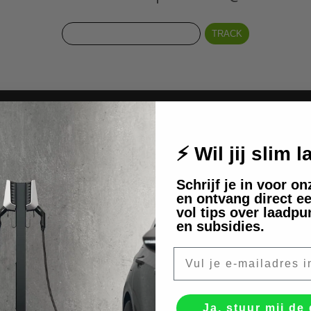
nneer u op onze e-m
⚡ Wil jij slim 
ste op de hoogte van nieuwe collecties 
Schrijf je in voor o
en ontvang direct ee
aanbiedingen.
vol tips over laadpu
en subsidies.
E‑mail
E-mail
Ja, stuur mij de 