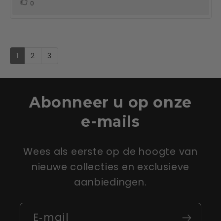
Stem
0
omhoog
1
2
3
Abonneer u op onze
e-mails
Wees als eerste op de hoogte van
nieuwe collecties en exclusieve
aanbiedingen.
E‑mail