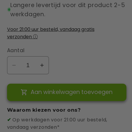
Langere levertijd voor dit product 2-5
werkdagen.
Ja 0 tot 5 meter (alleen arbeidskosten)
(+ €399,00 EUR)
Voor 21:00 uur besteld, vandaag gratis
verzonden ⓘ
Aantal
Aantal
Aantal
verlagen
verhogen
voor
voor
Aan winkelwagen toevoegen
Zaptec
Zaptec
Go
Go
2
2
Waarom kiezen voor ons?
22kw
22kw
✔
Op werkdagen voor 21:00 uur besteld,
+
+
vandaag verzonden*