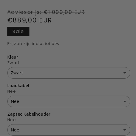
Normale
Aanbiedingsp
Adviesprijs:
€1.099,00 EUR
prijs
€889,00 EUR
Sale
Prijzen zijn inclusief btw
Kleur
Zwart
Zwart
Laadkabel
Zwart
Nee
Aarde bruin
(+ €49,00 EUR)
Nee
Zaptec Kabelhouder
Nee
Hemel blauw
(+ €49,00 EUR)
Nee
Ja 5 meter
Mos groen
(+ €49,00 EUR)
Nee