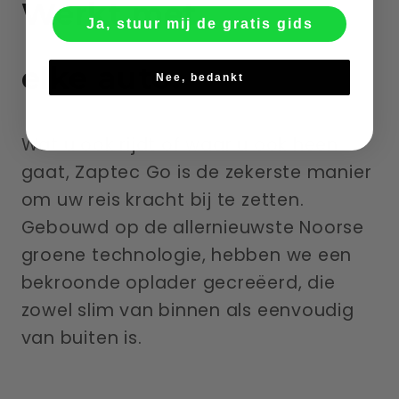
Werkt met
Ja, stuur mij de gratis gids
elke auto.
Nee, bedankt
Wat u ook rijdt of waar u ook heen
gaat, Zaptec Go is de zekerste manier
om uw reis kracht bij te zetten.
Gebouwd op de allernieuwste Noorse
groene technologie, hebben we een
bekroonde oplader gecreëerd, die
zowel slim van binnen als eenvoudig
van buiten is.