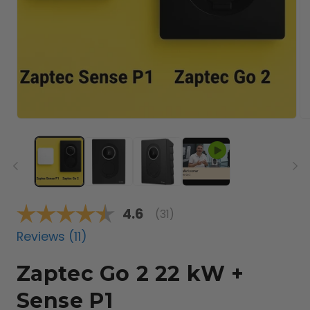
Media
Me
1
2
openen
op
in
in
modaal
mo
Gemiddelde beoordeling:
4.6
(
aantal stemmen:
31
)
Reviews (
11
)
Zaptec Go 2 22 kW +
Sense P1