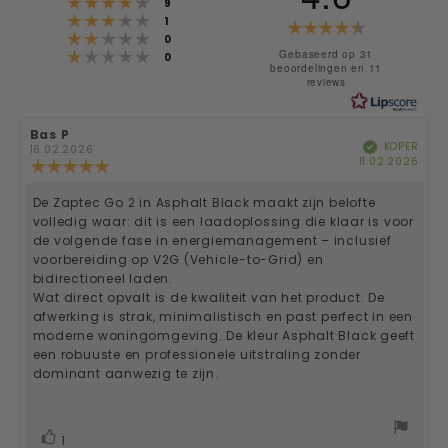
Beoordeling: 4 uit 5 sterren
stemmen
9
Beoordeling: 3 uit 5 sterren
stemmen
Beoorde
1
Beoordeling: 2 uit 5 sterren
stemmen
0
Beoordeling: 1 uit 5 sterren
4.6
Gebaseerd op 31
stemmen
0
beoordelingen en 11
reviews
uit
5
Auteur
Bas P
Beoordelingsdatum:
sterren
KOPER
Geverifieerd
van
16.02.2026
Aan
11.02.2026
deze
Beoordeling:
beoordeling:
5.0
uit
De Zaptec Go 2 in Asphalt Black maakt zijn belofte
Beoordelingstekst:
5
volledig waar: dit is een laadoplossing die klaar is voor
sterren
de volgende fase in energiemanagement – inclusief
voorbereiding op V2G (Vehicle-to-Grid) en
bidirectioneel laden.
Wat direct opvalt is de kwaliteit van het product. De
afwerking is strak, minimalistisch en past perfect in een
moderne woningomgeving. De kleur Asphalt Black geeft
een robuuste en professionele uitstraling zonder
dominant aanwezig te zijn.
stem(men)
Stem
1