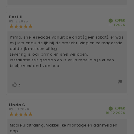
omhoog
Auteur
Bart H
Beoordelingsdatum:
KOPER
Geverifieerd
van
03.12.2025
Aan
19.11.2025
deze
Beoordeling:
beoordeling:
5.0
uit
Prima, snelle reactie vanuit de chat (geen robot), er was
Beoordelingstekst:
5
mij iets onduidelijk bij de omschrijving en ze reageerde
sterren
duidelijk met een uitleg.
Levering is ook prima en snel verlopen.
Installatie zelf gedaan en is vrij simpel als je er een
beetje verstand van heb.
stem(men)
Stem
2
omhoog
Auteur
Linda G
Beoordelingsdatum:
KOPER
Geverifieerd
van
02.03.2026
Aan
16.02.2026
deze
Beoordeling:
beoordeling:
5.0
uit
Mooie uitstraling, Makkelijke montage en aanmelden
Beoordelingstekst:
5
app.
sterren