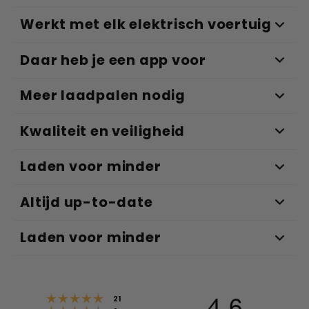
Werkt met elk elektrisch voertuig
Daar heb je een app voor
Meer laadpalen nodig
Kwaliteit en veiligheid
Laden voor minder
Altijd up-to-date
Laden voor minder
4.6
Beoordeling: 5 uit 5 sterren
stemmen
21