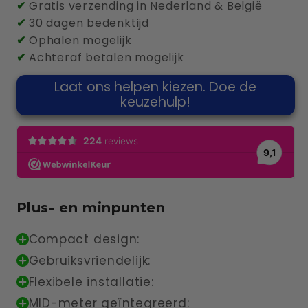
Zaptec
Zaptec
✔
Gratis verzending in Nederland & België
Sense
Sense
✔
30 dagen bedenktijd
p1
p1
✔
Ophalen mogelijk
(Bidirectioneel
(Bidirectioneel
✔
Achteraf betalen mogelijk
ready)
ready)
Laat ons helpen kiezen. Doe de
keuzehulp!
Plus- en minpunten
Compact design:
Gebruiksvriendelijk:
Flexibele installatie:
MID-meter geïntegreerd: