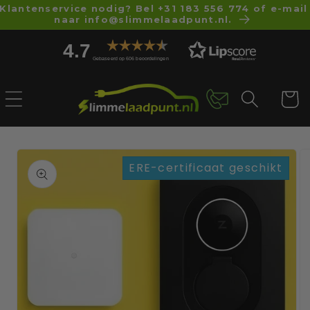
Meteen
Klantenservice nodig? Bel +31 183 556 774 of e-mail
naar de
naar info@slimmelaadpunt.nl.
content
4.7
Gebaseerd op 606 beoordelingen
Winkelwa
a direct naar
ERE-certificaat geschikt
roductinformatie