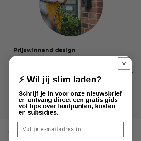
Prijswinnend design
Winnaar van de Red Dot Design Award.
Wie zegt dat laadpalen er niet goed uit
⚡ Wil jij slim laden?
kunnen zien? Wij zeker niet.
Schrijf je in voor onze nieuwsbrief
en ontvang direct een gratis gids
van
1
/
3
vol tips over laadpunten, kosten
en subsidies.
E-mail
Zaptec Go