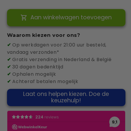
verlagen
verhogen
voor
voor
Aan winkelwagen toevoegen
Wallbox
Wallbox
Pulsar
Pulsar
pro
pro
Waarom kiezen voor ons?
22kw
22kw
✔
Op werkdagen voor 21:00 uur besteld,
7
7
vandaag verzonden*
meter
meter
✔
Gratis verzending in Nederland & België
laadkabel
laadkabel
✔
30 dagen bedenktijd
✔
Ophalen mogelijk
✔
Achteraf betalen mogelijk
Laat ons helpen kiezen. Doe de
keuzehulp!