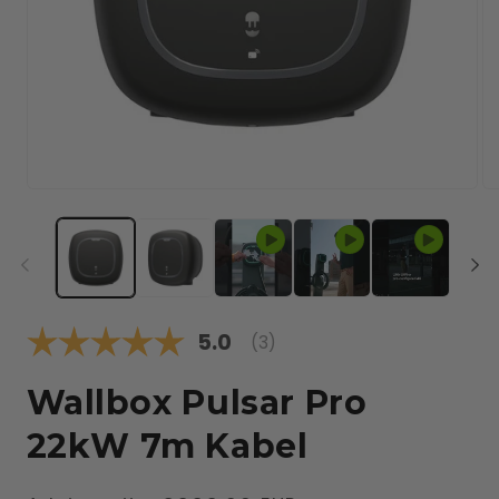
Media
Me
1
2
openen
op
in
in
modaal
mo
Gemiddelde beoordeling:
5.0
(
aantal stemmen:
3
)
Wallbox Pulsar Pro
22kW 7m Kabel