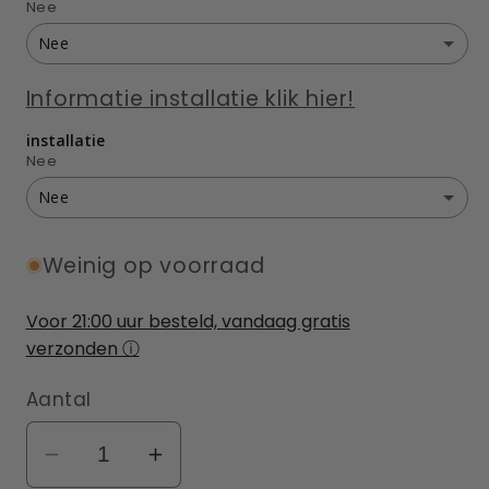
Nee
Ja 1 stuks
(+ €8,00 EUR)
Nee
Nee
Ja 2 stuks
(+ €16,00 EUR)
Informatie installatie klik hier!
installatie
Ja + Enkelzijdige Universele Montagepaal
Ja 3 stuks
(+ €24,00 EUR)
Nee
Ja + Dubbelzijdig Universele Montagepaal
Nee
Ja 4 stuks
(+ €32,00 EUR)
Nee
Weinig op voorraad
Ja 0 tot 5 meter (alleen arbeidskosten)
(+ €399,00 EUR)
Voor 21:00 uur besteld, vandaag gratis
verzonden ⓘ
Aantal
Aantal
Aantal