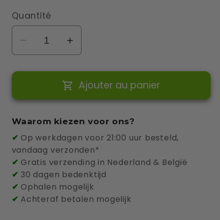
Quantité
Réduire
Augmenter
la
la
quantité
quantité
Ajouter au panier
de
de
Smappee
Smappee
Carte
Carte
Waarom kiezen voor ons?
RFID
RFID
✔
Op werkdagen voor 21:00 uur besteld,
vandaag verzonden*
✔
Gratis verzending in Nederland & België
✔
30 dagen bedenktijd
✔
Ophalen mogelijk
✔
Achteraf betalen mogelijk