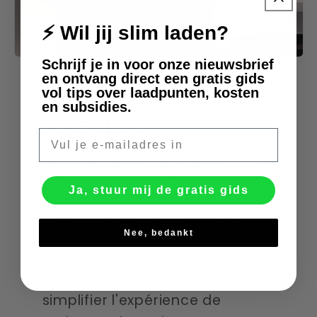
⚡ Wil jij slim laden?
Schrijf je in voor onze nieuwsbrief
en ontvang direct een gratis gids
vol tips over laadpunten, kosten
en subsidies.
À propos
E-mail
Chez Slimmelaadpunt.nl, nous
croyons en l'avenir de la
Ja, stuur mij de gratis gids
conduite électrique et nous
voulons rendre ce changement
Nee, bedankt
accessible à tous. Notre
mission est d'améliorer et de
simplifier l'expérience de