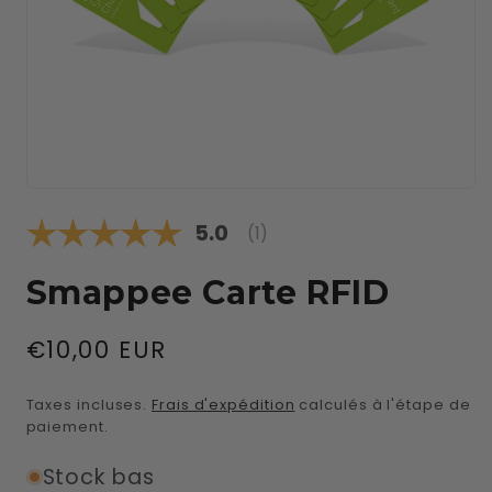
Ouvrir
le
Note moyenne:
5.0
média
(
votes:
1
)
1
dans
une
Smappee Carte RFID
fenêtre
modale
Prix
€10,00 EUR
habituel
Taxes incluses.
Frais d'expédition
calculés à l'étape de
paiement.
Stock bas