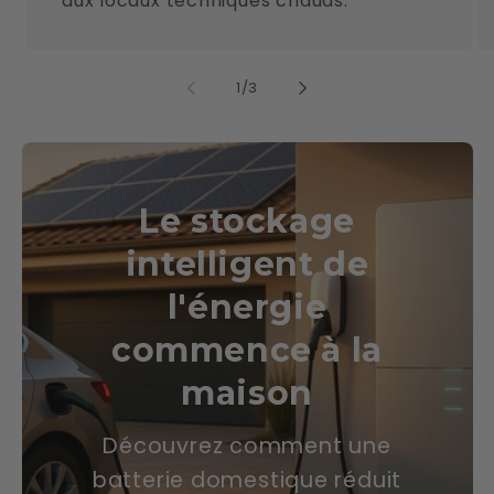
aux locaux techniques chauds.
de
1
/
3
Le stockage
intelligent de
l'énergie
commence à la
maison
Découvrez comment une
batterie domestique réduit