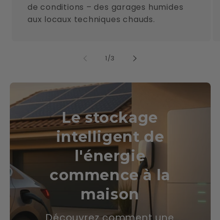
de conditions – des garages humides
aux locaux techniques chauds.
de
1
/
3
Le stockage
intelligent de
l'énergie
commence à la
maison
Découvrez comment une