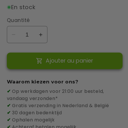
En stock
Quantité
Réduire
Augmenter
la
la
quantité
quantité
Ajouter au panier
de
de
Smappee
Smappee
Support
Support
Waarom kiezen voor ons?
de
de
✔
Op werkdagen voor 21:00 uur besteld,
câble
câble
vandaag verzonden*
✔
Gratis verzending in Nederland & België
✔
30 dagen bedenktijd
✔
Ophalen mogelijk
✔
Achteraf betalen mogelijk