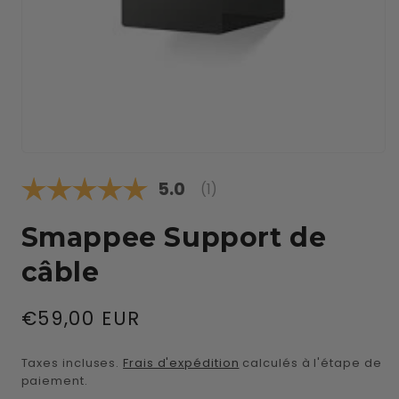
Ouvrir
le
Note moyenne:
5.0
média
(
votes:
1
)
1
dans
une
Smappee Support de
fenêtre
modale
câble
Prix
€59,00 EUR
habituel
Taxes incluses.
Frais d'expédition
calculés à l'étape de
paiement.