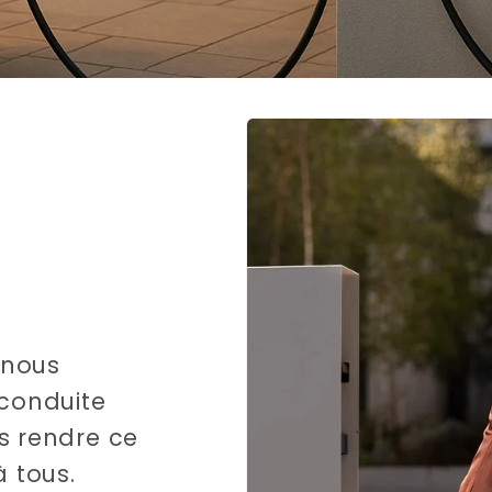
Ja, stuur mij de 
Nee, beda
 nous
 conduite
s rendre ce
 tous.