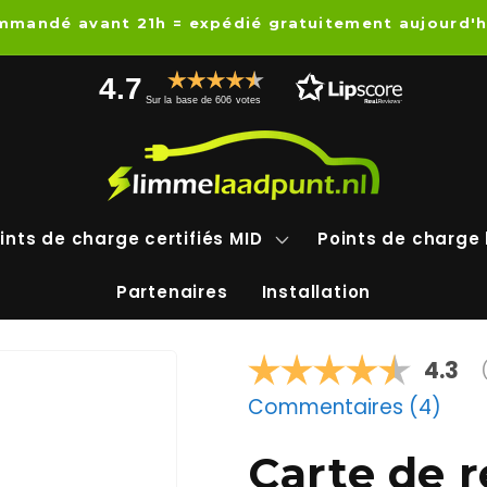
mandé avant 21h = expédié gratuitement aujourd'h
4.7
Sur la base de 606 votes
ints de charge certifiés MID
Points de charge 
Partenaires
Installation
Note
4.3
Commentaires (
4
)
Carte de 