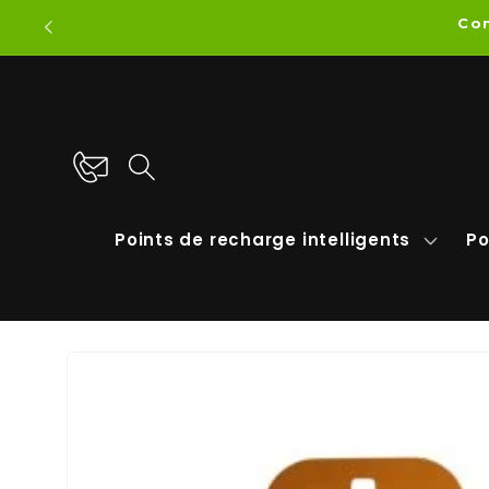
et
Com
passer
au
contenu
Points de recharge intelligents
Po
Passer aux
informations
produits