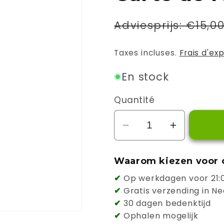
Prix
Adviesprijs:
€15,0
habituel
Taxes incluses.
Frais d'ex
En stock
Quantité
Réduire
Augmente
la
la
quantité
quantité
Waarom kiezen voor 
de
de
✔
Op werkdagen voor 21:0
Carte
Carte
✔
Gratis verzending in Ne
de
de
✔
30 dagen bedenktijd
recharge
recharge
✔
Ophalen mogelijk