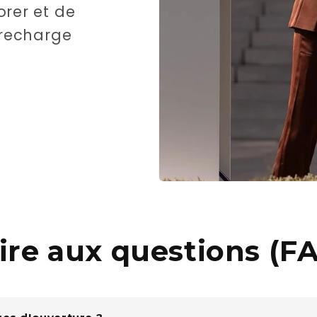
orer et de
e recharge
ire aux questions (F