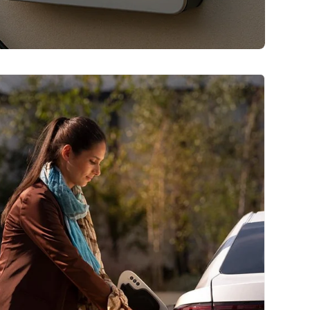
gratis gids
nkt