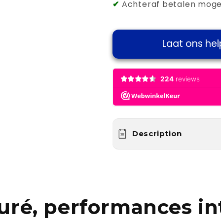
Peblar
Peblar
✔
Achteraf betalen mogel
Laat ons hel
Description
uré, performances int