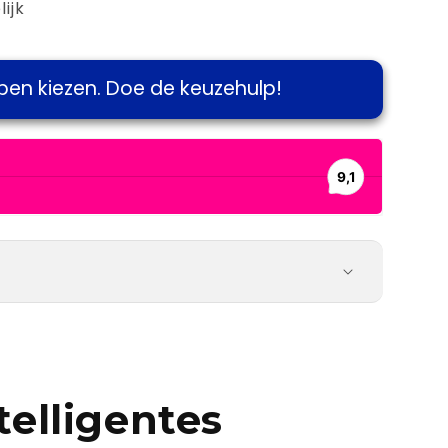
ijk
pen kiezen. Doe de keuzehulp!
elligentes