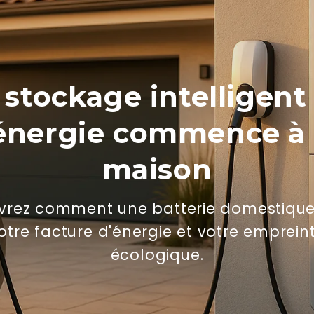
 stockage intelligent
'énergie commence à 
maison
rez comment une batterie domestique
⚡ Wil jij slim 
otre facture d'énergie et votre emprein
Schrijf je in voor o
écologique.
en ontvang direct ee
vol tips over laadpu
en subsidies.
E-mail