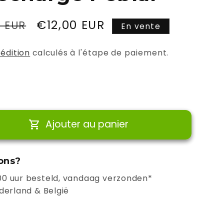
Prix
€12,00 EUR
0 EUR
En vente
promotionnel
pédition
calculés à l'étape de paiement.
Ajouter au panier
r
ons?
0 uur besteld, vandaag verzonden*
derland & België