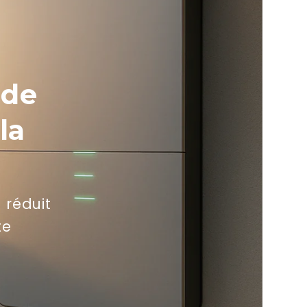
 de
la
 réduit
laden?
te
nze nieuwsbrief
n gratis gids
nten, kosten