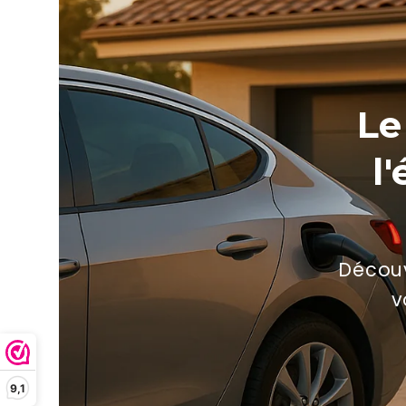
Le
l
Découv
v
9,1