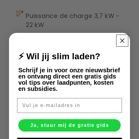
Puissance de charge 3,7 kW -
22 kW
Équilibrage dynamique de la
⚡ Wil jij slim laden?
charge
Schrijf je in voor onze nieuwsbrief
en ontvang direct een gratis gids
vol tips over laadpunten, kosten
en subsidies.
Chargement solaire
E-mail
3 ans de garantie
Ja, stuur mij de gratis gids