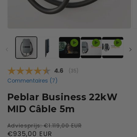
Note moyenne:
4.6
(
votes:
35
)
Commentaires (
7
)
Peblar Business 22kW
MID Câble 5m
Prix
Prix
Adviesprijs:
€1.119,00 EUR
habituel
€935,00 EUR
promotionnel