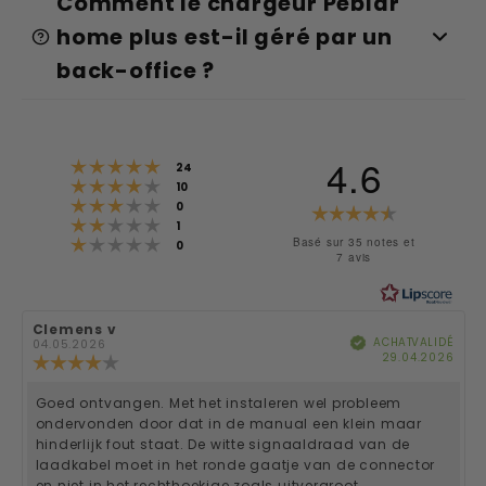
Comment le chargeur Peblar
home plus est-il géré par un
back-office ?
4.6
Note : 5 étoiles sur 5
votes
24
Note : 4 étoiles sur 5
votes
10
Note : 3 étoiles sur 5
votes
Note
0
Note : 2 étoiles sur 5
votes
1
Note : 1 étoiles sur 5
:
Basé sur 35 notes et
votes
0
7 avis
4.6
étoiles
Auteur
Clemens v
Date
sur
ACHAT VALIDÉ
Vérifié
de
de
04.05.2026
Date
29.04.2026
l'évaluation:
l'évaluation:
Note
d'ac
5
de
l'évaluation
Goed ontvangen. Met het instaleren wel probleem
Texte
:
ondervonden door dat in de manual een klein maar
4.0
de
hinderlijk fout staat. De witte signaaldraad van de
étoiles
laadkabel moet in het ronde gaatje van de connector
sur
l'évaluation:
5
en niet in het rechthoekige zoals uitvergroot