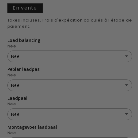
En vente
Taxes incluses.
Frais d'expédition
calculés à l'étape de
paiement.
Load balancing
Nee
Nee
Peblar laadpas
Nee
Nee
Ja slimme meter (homewizard)
(+ €43,00 EUR)
Nee
Laadpaal
Nee
Ja Peblar CT 3 X 70A Balancing Kit
(+ €159,00 EUR)
Nee
Ja 1 stuks
(+ €15,00 EUR)
Nee
Montagevoet laadpaal
Nee
Ja 2 stuks
(+ €30,00 EUR)
Nee