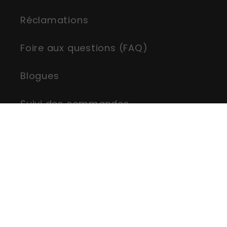
Réclamations
Foire aux questions (FAQ)
Blogues
Suivi des commandes
Plan du site
Moyens
de