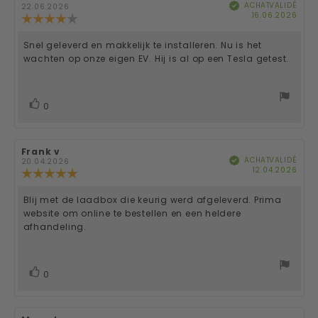
ACHAT VALIDÉ
Vérifié
de
de
22.06.2026
Date
16.06.2026
l'évaluation:
l'évaluation:
Note
d'ac
de
l'évaluation
Snel geleverd en makkelijk te installeren. Nu is het
Texte
:
wachten op onze eigen EV. Hij is al op een Tesla getest.
4.0
de
étoiles
sur
l'évaluation:
5
vote(s)
Vote
0
positif
Auteur
Frank v
Date
ACHAT VALIDÉ
Vérifié
de
de
20.04.2026
Date
12.04.2026
l'évaluation:
l'évaluation:
Note
d'ac
de
l'évaluation
Blij met de laadbox die keurig werd afgeleverd. Prima
Texte
:
website om online te bestellen en een heldere
5.0
de
afhandeling.
étoiles
sur
l'évaluation:
5
vote(s)
Vote
0
positif