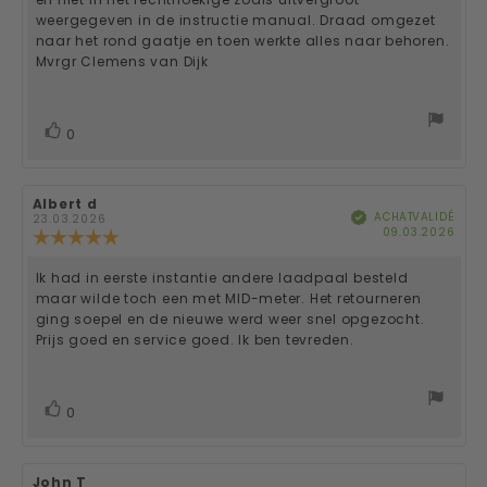
weergegeven in de instructie manual. Draad omgezet
naar het rond gaatje en toen werkte alles naar behoren.
Mvrgr Clemens van Dijk
vote(s)
Vote
0
positif
Auteur
Albert d
Date
ACHAT VALIDÉ
Vérifié
de
de
23.03.2026
Date
09.03.2026
l'évaluation:
l'évaluation:
Note
d'ac
de
l'évaluation
Ik had in eerste instantie andere laadpaal besteld
Texte
:
maar wilde toch een met MID-meter. Het retourneren
5.0
de
ging soepel en de nieuwe werd weer snel opgezocht.
étoiles
Prijs goed en service goed. Ik ben tevreden.
sur
l'évaluation:
5
vote(s)
Vote
0
positif
Auteur
John T
Date