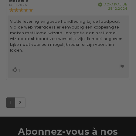
Auteur
Marcel v
Date
ACHAT VALIDÉ
Vérifié
de
de
14.01.2025
Date
28.12.2024
l'évaluation:
l'évaluation:
Note
d'ac
de
l'évaluation
Vlotte levering en goede handleding bij de laadpaal.
Texte
:
Via de webinterface is er eenvoudig een koppeling te
5.0
de
maken met Home-wizard. Integratie aan het Home-
étoiles
wizard dashboard zou wenselijk zijn. Ik moet nog even
sur
l'évaluation:
5
kijken wat voor een mogelijkheden er zijn voor slim
laden.
vote(s)
Vote
1
positif
1
2
Abonnez-vous à nos