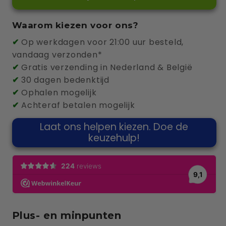
Peblar
Peblar
Business
Business
Waarom kiezen voor ons?
22kW
22kW
✔
Op werkdagen voor 21:00 uur besteld,
MID
MID
vandaag verzonden*
câble
câble
✔
Gratis verzending in Nederland & België
5m
5m
✔
30 dagen bedenktijd
✔
Ophalen mogelijk
✔
Achteraf betalen mogelijk
Laat ons helpen kiezen. Doe de
keuzehulp!
Plus- en minpunten