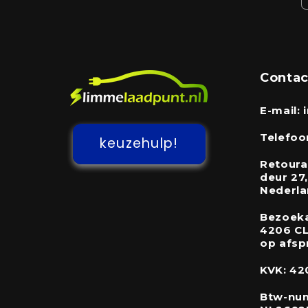
Contac
E-mail:
Telefoo
keuzehulp!
Retourad
deur 27
Nederl
Bezoeka
4206 CL
op afsp
KVK: 42
Btw-nu