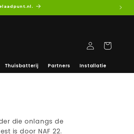
mmelaadpunt.nl.
Inloggen
Winkelwagen
Thuisbatterij
Partners
Installatie
der die onlangs de
st is door NAF 22.