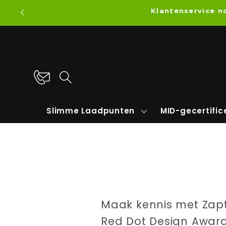
Meteen
Klantenservice 
naar de
content
Slimme Laadpunten
MID-gecertifi
Maak kennis met Zapt
Red Dot Design Award