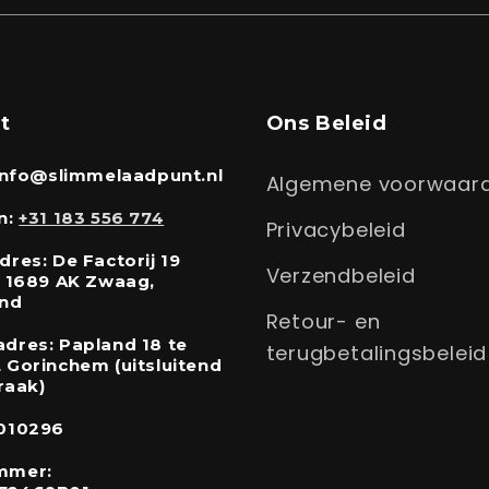
t
Ons Beleid
 info@slimmelaadpunt.nl
Algemene voorwaar
n:
+31 183 556 774
Privacybeleid
res: De Factorij 19
Verzendbeleid
, 1689 AK Zwaag,
and
Retour- en
dres: Papland 18 te
terugbetalingsbeleid
 Gorinchem (uitsluitend
raak)
010296
mmer: