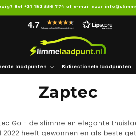
nodig? Bel +31 183 556 774 of e-mail naar info@sli
4.7
Gebaseerd op 606 beoordelingen
ceerde laadpunten
Bidirectionele laadpunten
Zaptec
ec Go - de slimme en elegante thuisla
 2022 heeft gewonnen en als beste gete