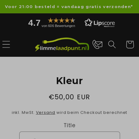
Direkt
Voor 21:00 besteld = vandaag gratis verzonden*
zum
Inhalt
4.7
von 606 Bewertungen
Warenko
oduktinformationen
Kleur
ringen
Normaler
€50,00 EUR
Preis
inkl. MwSt.
Versand
wird beim Checkout berechnet
Title