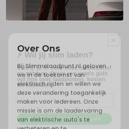
⚡ Wil jij slim laden?
Over Ons
Schrijf je in voor onze nieuwsbrief
en ontvang direct een gratis gids
Bij Slimmelaadpunt.nl geloven
vol tips over laadpunten, kosten
we in de toekomst van
en subsidies.
elektrisch rijden en willen we
E-mail
deze verandering toegankelijk
maken voor iedereen. Onze
missie is om de laadervaring
Ja, stuur mij de gratis gids
van elektrische auto's te
verbeteren en te
Nee, bedankt