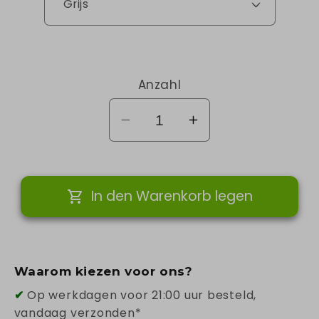
Anzahl
Verringere
Erhöhe
die
die
Menge
Menge
für
für
In den Warenkorb legen
Kleur
Kleur
Waarom kiezen voor ons?
✔
Op werkdagen voor 21:00 uur besteld,
vandaag verzonden*