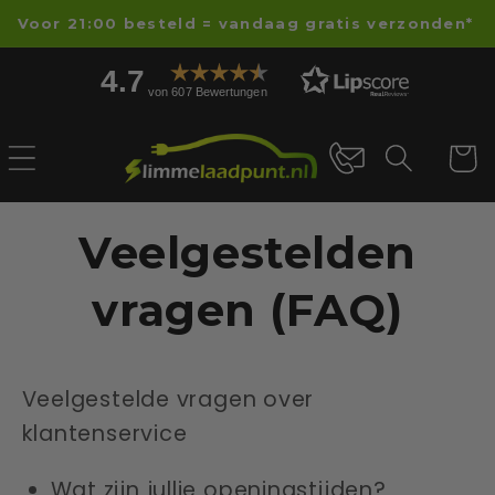
Direkt
Voor 21:00 besteld = vandaag gratis verzonden*
zum
Inhalt
4.7
von 607 Bewertungen
Warenko
Veelgestelden
vragen (FAQ)
Veelgestelde vragen over
klantenservice
Wat zijn jullie openingstijden?