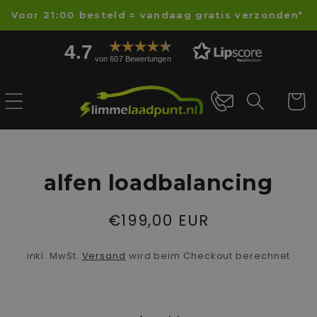
Direkt
Voor 21:00 besteld = vandaag gratis verzonden*
zum
Inhalt
4.7
von 607 Bewertungen
Warenko
oduktinformationen
alfen loadbalancing
ringen
Normaler
€199,00 EUR
Preis
inkl. MwSt.
Versand
wird beim Checkout berechnet