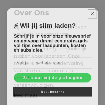
Over Ons
⚡ Wil jij slim laden?
Bij Slimmelaadpunt.nl geloven
we in de toekomst van
Schrijf je in voor onze nieuwsbrief
en ontvang direct een gratis gids
elektrisch rijden en willen we
vol tips over laadpunten, kosten
en subsidies.
deze verandering toegankelijk
maken voor iedereen. Onze
E-mail
missie is om de laadervaring
van elektrische auto's te
Ja, stuur mij de gratis gids
verbeteren en te
vereenvoudigen.
Nee, bedankt
lees meer