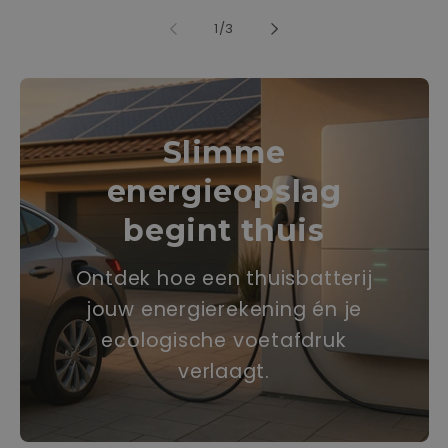
von
1
/
3
Slimme
energieopslag
begint thuis
Ontdek hoe een thuisbatterij
jouw energierekening én je
ecologische voetafdruk
verlaagt.