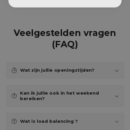
Veelgestelden vragen
(FAQ)
Wat zijn jullie openingstijden?
Kan ik jullie ook in het weekend
bereiken?
Wat is load balancing ?