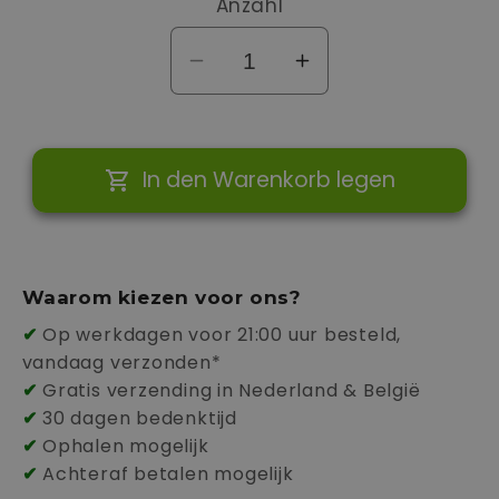
Anzahl
Verringere
Erhöhe
die
die
Menge
Menge
für
für
In den Warenkorb legen
alfen
alfen
loadbalancing
loadbalancing
Waarom kiezen voor ons?
✔
Op werkdagen voor 21:00 uur besteld,
vandaag verzonden*
✔
Gratis verzending in Nederland & België
✔
30 dagen bedenktijd
✔
Ophalen mogelijk
✔
Achteraf betalen mogelijk