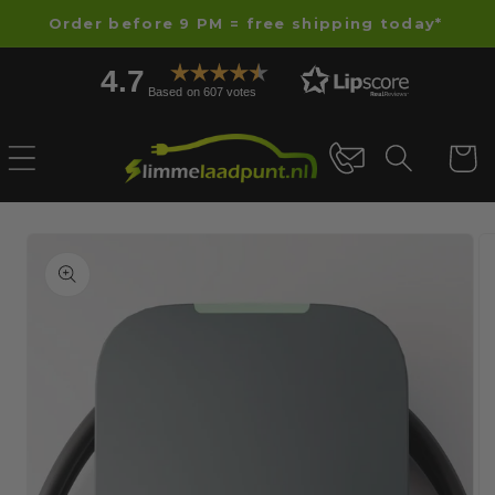
Skip to
Order before 9 PM = free shipping today*
content
4.7
Based on 607 votes
Cart
Skip to
product
information