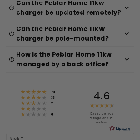
Can the Peblar Home 11kw
charger be updated remotely?
Can the Peblar Home 11kW
charger be pole-mounted?
How is the Peblar Home 11kw
managed by a back office?
4.6
Rating 5 out of 5 stars
votes
73
Rating 4 out of 5 stars
votes
33
Rating 3 out of 5 stars
votes
Rating
2
Rating 2 out of 5 stars
votes
1
Rating 1 out of 5 stars
4.6
Based on 109
votes
0
ratings and 29
reviews
out
of
Review
Nick T
Review