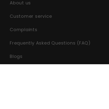
About us
Customer service
Complaints
Frequently Asked Questions (FAQ)
Blogs
Tracking orders
Sitemap