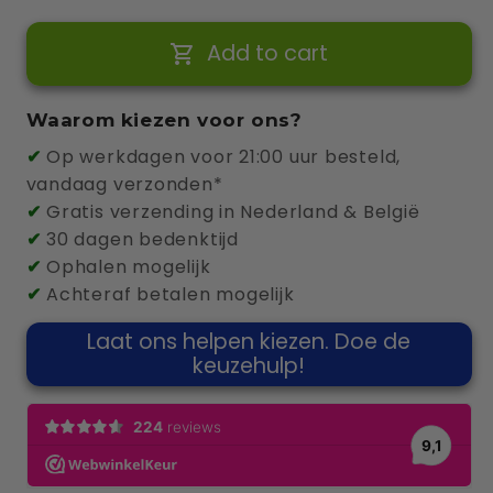
for
for
Add to cart
Peblar
Peblar
Home
Home
11kW
11kW
Waarom kiezen voor ons?
5m
5m
✔
Op werkdagen voor 21:00 uur besteld,
Cable
Cable
vandaag verzonden*
✔
Gratis verzending in Nederland & België
✔
30 dagen bedenktijd
✔
Ophalen mogelijk
✔
Achteraf betalen mogelijk
Laat ons helpen kiezen. Doe de
keuzehulp!