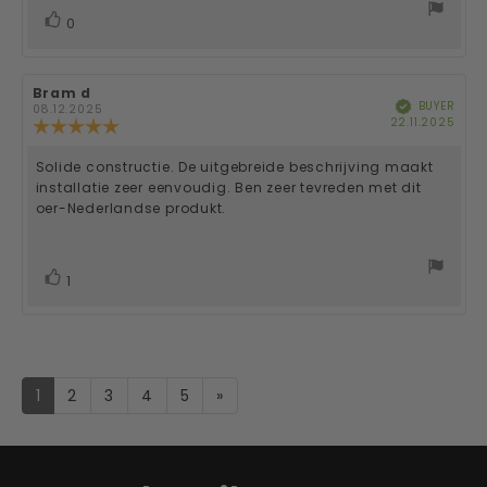
stars
vote(s)
Vote
0
up
Review
Bram d
Review
BUYER
Verified
author:
date:
08.12.2025
Purc
22.11.2025
Review
date
rating:
5.0
Solide constructie. De uitgebreide beschrijving maakt
Review
out
installatie zeer eenvoudig. Ben zeer tevreden met dit
of
text:
oer-Nederlandse produkt.
5
stars
vote(s)
Vote
1
up
1
2
3
4
5
»