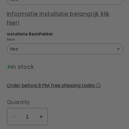
Nee
Ja Peblar Dual Pole Floor
(+ €249,00 EUR)
Informatie installatie belangrijk klik
Ja 4 stuks
(+ €60,00 EUR)
hier!
Ja
(+ €115,00 EUR)
installatie BasisPakket
Nee
Nee
Nee
In stock
Ja 0 tot 5 meter (alleen arbeidskosten)
(+ €399,00 EUR)
Order before 9 PM, free shipping today ⓘ
Quantity
Decrease
Increase
quantity
quantity