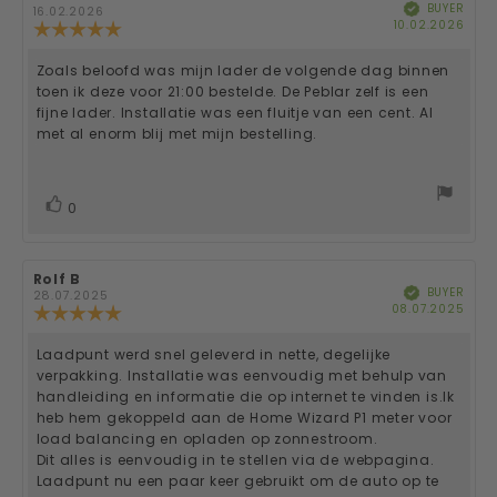
5
BUYER
Verified
author:
date:
16.02.2026
Purc
10.02.2026
Review
date
stars
rating:
5.0
Zoals beloofd was mijn lader de volgende dag binnen
Review
out
toen ik deze voor 21:00 bestelde. De Peblar zelf is een
of
text:
fijne lader. Installatie was een fluitje van een cent. Al
5
met al enorm blij met mijn bestelling.
stars
vote(s)
Vote
0
up
Review
Rolf B
Review
BUYER
Verified
author:
date:
28.07.2025
Purc
08.07.2025
Review
date
rating:
5.0
Laadpunt werd snel geleverd in nette, degelijke
Review
out
verpakking. Installatie was eenvoudig met behulp van
of
text:
handleiding en informatie die op internet te vinden is.Ik
5
heb hem gekoppeld aan de Home Wizard P1 meter voor
stars
load balancing en opladen op zonnestroom.
Dit alles is eenvoudig in te stellen via de webpagina.
Laadpunt nu een paar keer gebruikt om de auto op te