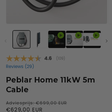
Average rating:
4.6
(
votes:
109
)
Reviews (
29
)
Peblar Home 11kW 5m
Cable
Regular
Sale
Adviesprijs:
€699,00 EUR
price
€629,00 EUR
price