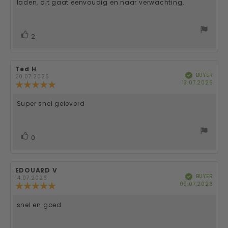
laden, dit gaat eenvoudig en naar verwachting.
vote(s)
Vote
2
up
Review
Ted H
Review
BUYER
Verified
author:
date:
20.07.2026
Purc
13.07.2026
Review
date
rating:
5.0
Super snel geleverd
Review
out
of
text:
5
stars
vote(s)
Vote
0
up
Review
EDOUARD V
Review
BUYER
Verified
author:
date:
14.07.2026
Purc
09.07.2026
Review
date
rating:
5.0
snel en goed
Review
out
of
text:
5